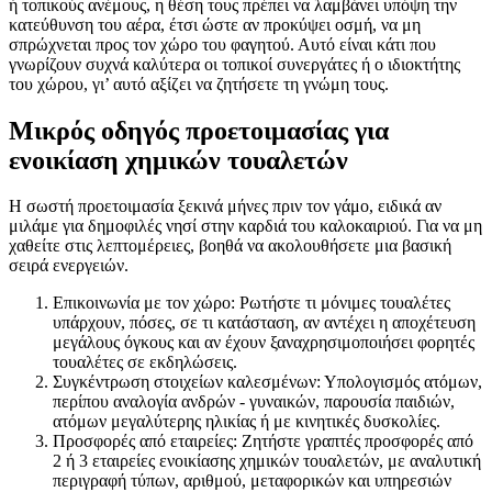
ή τοπικούς ανέμους, η θέση τους πρέπει να λαμβάνει υπόψη την
κατεύθυνση του αέρα, έτσι ώστε αν προκύψει οσμή, να μη
σπρώχνεται προς τον χώρο του φαγητού. Αυτό είναι κάτι που
γνωρίζουν συχνά καλύτερα οι τοπικοί συνεργάτες ή ο ιδιοκτήτης
του χώρου, γι’ αυτό αξίζει να ζητήσετε τη γνώμη τους.
Μικρός οδηγός προετοιμασίας για
ενοικίαση χημικών τουαλετών
Η σωστή προετοιμασία ξεκινά μήνες πριν τον γάμο, ειδικά αν
μιλάμε για δημοφιλές νησί στην καρδιά του καλοκαιριού. Για να μη
χαθείτε στις λεπτομέρειες, βοηθά να ακολουθήσετε μια βασική
σειρά ενεργειών.
Επικοινωνία με τον χώρο: Ρωτήστε τι μόνιμες τουαλέτες
υπάρχουν, πόσες, σε τι κατάσταση, αν αντέχει η αποχέτευση
μεγάλους όγκους και αν έχουν ξαναχρησιμοποιήσει φορητές
τουαλέτες σε εκδηλώσεις.
Συγκέντρωση στοιχείων καλεσμένων: Υπολογισμός ατόμων,
περίπου αναλογία ανδρών - γυναικών, παρουσία παιδιών,
ατόμων μεγαλύτερης ηλικίας ή με κινητικές δυσκολίες.
Προσφορές από εταιρείες: Ζητήστε γραπτές προσφορές από
2 ή 3 εταιρείες ενοικίασης χημικών τουαλετών, με αναλυτική
περιγραφή τύπων, αριθμού, μεταφορικών και υπηρεσιών