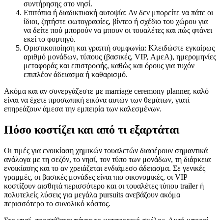
συντήρησης στο νησί.
Επιτόπια ή διαδικτυακή αυτοψία: Αν δεν μπορείτε να πάτε οι
ίδιοι, ζητήστε φωτογραφίες, βίντεο ή σχέδιο του χώρου για
να δείτε πού μπορούν να μπουν οι τουαλέτες και πώς φτάνει
εκεί το φορτηγό.
Οριστικοποίηση και γραπτή συμφωνία: Κλειδώστε εγκαίρως
αριθμό μονάδων, τύπους (βασικές, VIP, ΑμεΑ), ημερομηνίες
μεταφοράς και επιστροφής, καθώς και όρους για τυχόν
επιπλέον άδειασμα ή καθαρισμό.
Ακόμα και αν συνεργάζεστε με marriage ceremony planner, καλό
είναι να έχετε προσωπική εικόνα αυτών των θεμάτων, γιατί
επηρεάζουν άμεσα την εμπειρία των καλεσμένων.
Πόσο κοστίζει και από τι εξαρτάται
Οι τιμές για ενοικίαση χημικών τουαλετών διαφέρουν σημαντικά
ανάλογα με τη σεζόν, το νησί, τον τύπο των μονάδων, τη διάρκεια
ενοικίασης και το αν χρειάζεται ενδιάμεσο άδειασμα. Σε γενικές
γραμμές, οι βασικές μονάδες είναι πιο οικονομικές, οι VIP
κοστίζουν αισθητά περισσότερο και οι τουαλέτες τύπου trailer ή
πολυτελείς λύσεις για μεγάλα pursuits ανεβάζουν ακόμα
περισσότερο το συνολικό κόστος.