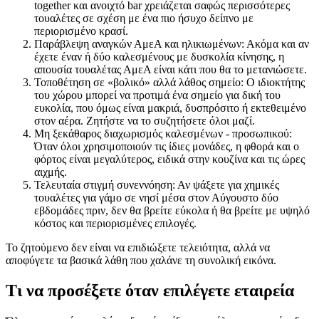
together και ανοιχτό bar χρειάζεται σαφώς περισσότερες
τουαλέτες σε σχέση με ένα πιο ήσυχο δείπνο με
περιορισμένο κρασί.
Παράβλεψη αναγκών ΑμεΑ και ηλικιωμένων: Ακόμα και αν
έχετε έναν ή δύο καλεσμένους με δυσκολία κίνησης, η
απουσία τουαλέτας ΑμεΑ είναι κάτι που θα το μετανιώσετε.
Τοποθέτηση σε «βολικό» αλλά λάθος σημείο: Ο ιδιοκτήτης
του χώρου μπορεί να προτιμά ένα σημείο για δική του
ευκολία, που όμως είναι μακριά, δυσπρόσιτο ή εκτεθειμένο
στον αέρα. Ζητήστε να το συζητήσετε όλοι μαζί.
Μη ξεκάθαρος διαχωρισμός καλεσμένων - προσωπικού:
Όταν όλοι χρησιμοποιούν τις ίδιες μονάδες, η φθορά και ο
φόρτος είναι μεγαλύτερος, ειδικά στην κουζίνα και τις ώρες
αιχμής.
Τελευταία στιγμή συνεννόηση: Αν ψάξετε για χημικές
τουαλέτες για γάμο σε νησί μέσα στον Αύγουστο δύο
εβδομάδες πριν, δεν θα βρείτε εύκολα ή θα βρείτε με υψηλό
κόστος και περιορισμένες επιλογές.
Το ζητούμενο δεν είναι να επιδιώξετε τελειότητα, αλλά να
αποφύγετε τα βασικά λάθη που χαλάνε τη συνολική εικόνα.
Τι να προσέξετε όταν επιλέγετε εταιρεία