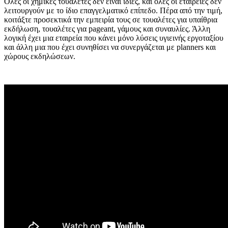
Όλες οι χημικές τουαλέτες δεν είναι ίδιες, και όλες οι εταιρείες δεν
λειτουργούν με το ίδιο επαγγελματικό επίπεδο. Πέρα από την τιμή,
κοιτάξτε προσεκτικά την εμπειρία τους σε τουαλέτες για υπαίθρια
εκδήλωση, τουαλέτες για pageant, γάμους και συναυλίες. Άλλη
λογική έχει μια εταιρεία που κάνει μόνο λύσεις υγιεινής εργοταξίου
και άλλη μια που έχει συνηθίσει να συνεργάζεται με planners και
χώρους εκδηλώσεων.