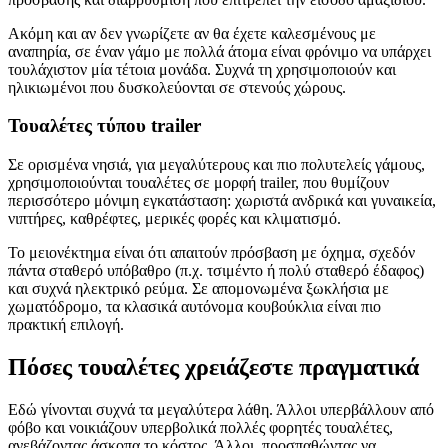
Ακόμη και αν δεν γνωρίζετε αν θα έχετε καλεσμένους με
αναπηρία, σε έναν γάμο με πολλά άτομα είναι φρόνιμο να υπάρχει
τουλάχιστον μία τέτοια μονάδα. Συχνά τη χρησιμοποιούν και
ηλικιωμένοι που δυσκολεύονται σε στενούς χώρους.
Τουαλέτες τύπου trailer
Σε ορισμένα νησιά, για μεγαλύτερους και πιο πολυτελείς γάμους,
χρησιμοποιούνται τουαλέτες σε μορφή trailer, που θυμίζουν
περισσότερο μόνιμη εγκατάσταση: χωριστά ανδρικά και γυναικεία,
νιπτήρες, καθρέφτες, μερικές φορές και κλιματισμό.
Το μειονέκτημα είναι ότι απαιτούν πρόσβαση με όχημα, σχεδόν
πάντα σταθερό υπόβαθρο (π.χ. τσιμέντο ή πολύ σταθερό έδαφος)
και συχνά ηλεκτρικό ρεύμα. Σε απομονωμένα ξωκλήσια με
χωματόδρομο, τα κλασικά αυτόνομα κουβούκλια είναι πιο
πρακτική επιλογή.
Πόσες τουαλέτες χρειάζεστε πραγματικά
Εδώ γίνονται συχνά τα μεγαλύτερα λάθη. Άλλοι υπερβάλλουν από
φόβο και νοικιάζουν υπερβολικά πολλές φορητές τουαλέτες,
ανεβάζοντας άσκοπα το κόστος. Άλλοι, προσπαθώντας να