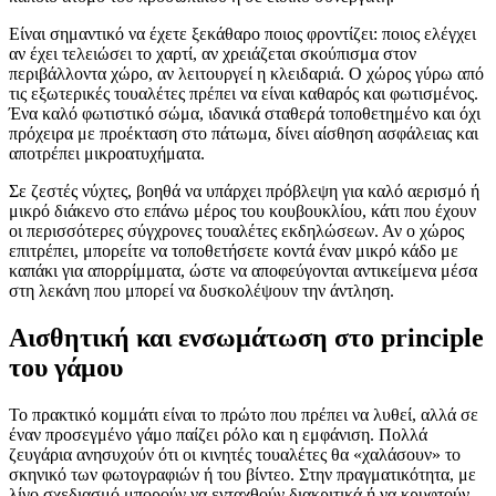
Είναι σημαντικό να έχετε ξεκάθαρο ποιος φροντίζει: ποιος ελέγχει
αν έχει τελειώσει το χαρτί, αν χρειάζεται σκούπισμα στον
περιβάλλοντα χώρο, αν λειτουργεί η κλειδαριά. Ο χώρος γύρω από
τις εξωτερικές τουαλέτες πρέπει να είναι καθαρός και φωτισμένος.
Ένα καλό φωτιστικό σώμα, ιδανικά σταθερά τοποθετημένο και όχι
πρόχειρα με προέκταση στο πάτωμα, δίνει αίσθηση ασφάλειας και
αποτρέπει μικροατυχήματα.
Σε ζεστές νύχτες, βοηθά να υπάρχει πρόβλεψη για καλό αερισμό ή
μικρό διάκενο στο επάνω μέρος του κουβουκλίου, κάτι που έχουν
οι περισσότερες σύγχρονες τουαλέτες εκδηλώσεων. Αν ο χώρος
επιτρέπει, μπορείτε να τοποθετήσετε κοντά έναν μικρό κάδο με
καπάκι για απορρίμματα, ώστε να αποφεύγονται αντικείμενα μέσα
στη λεκάνη που μπορεί να δυσκολέψουν την άντληση.
Αισθητική και ενσωμάτωση στο principle
του γάμου
Το πρακτικό κομμάτι είναι το πρώτο που πρέπει να λυθεί, αλλά σε
έναν προσεγμένο γάμο παίζει ρόλο και η εμφάνιση. Πολλά
ζευγάρια ανησυχούν ότι οι κινητές τουαλέτες θα «χαλάσουν» το
σκηνικό των φωτογραφιών ή του βίντεο. Στην πραγματικότητα, με
λίγο σχεδιασμό μπορούν να ενταχθούν διακριτικά ή να κρυφτούν