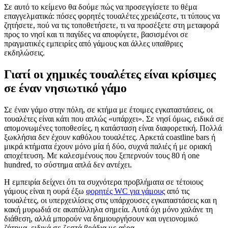
Σε αυτό το κείμενο θα δούμε πώς να προσεγγίσετε το θέμα
επαγγελματικά: πόσες φορητές τουαλέτες χρειάζεστε, τι τύπους να
ζητήσετε, πού να τις τοποθετήσετε, τι να προσέξετε στη μεταφορά
προς το νησί και τι παγίδες να αποφύγετε, βασισμένοι σε
πραγματικές εμπειρίες από γάμους και άλλες υπαίθριες
εκδηλώσεις.
Γιατί οι χημικές τουαλέτες είναι κρίσιμες
σε έναν νησιωτικό γάμο
Σε έναν γάμο στην πόλη, σε κτήμα με έτοιμες εγκαταστάσεις, οι
τουαλέτες είναι κάτι που απλώς «υπάρχει». Σε νησί όμως, ειδικά σε
απομονωμένες τοποθεσίες, η κατάσταση είναι διαφορετική. Πολλά
ξωκλήσια δεν έχουν καθόλου τουαλέτες. Αρκετά coastline bars ή
μικρά κτήματα έχουν μόνο μία ή δύο, συχνά παλιές ή με οριακή
αποχέτευση. Με καλεσμένους που ξεπερνούν τους 80 ή one
hundred, το σύστημα απλά δεν αντέχει.
Η εμπειρία δείχνει ότι τα συχνότερα προβλήματα σε τέτοιους
γάμους είναι η ουρά έξω
φορητές WC για γάμους
από τις
τουαλέτες, οι υπερχειλίσεις στις υπάρχουσες εγκαταστάσεις και η
κακή μυρωδιά σε ακατάλληλα σημεία. Αυτά όχι μόνο χαλάνε τη
διάθεση, αλλά μπορούν να δημιουργήσουν και υγειονομικό
ζήτημα, ειδικά σε ζεστά βράδια με αέρα.