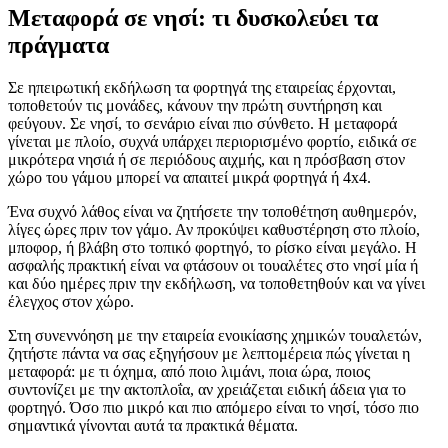
Μεταφορά σε νησί: τι δυσκολεύει τα
πράγματα
Σε ηπειρωτική εκδήλωση τα φορτηγά της εταιρείας έρχονται,
τοποθετούν τις μονάδες, κάνουν την πρώτη συντήρηση και
φεύγουν. Σε νησί, το σενάριο είναι πιο σύνθετο. Η μεταφορά
γίνεται με πλοίο, συχνά υπάρχει περιορισμένο φορτίο, ειδικά σε
μικρότερα νησιά ή σε περιόδους αιχμής, και η πρόσβαση στον
χώρο του γάμου μπορεί να απαιτεί μικρά φορτηγά ή 4x4.
Ένα συχνό λάθος είναι να ζητήσετε την τοποθέτηση αυθημερόν,
λίγες ώρες πριν τον γάμο. Αν προκύψει καθυστέρηση στο πλοίο,
μποφορ, ή βλάβη στο τοπικό φορτηγό, το ρίσκο είναι μεγάλο. Η
ασφαλής πρακτική είναι να φτάσουν οι τουαλέτες στο νησί μία ή
και δύο ημέρες πριν την εκδήλωση, να τοποθετηθούν και να γίνει
έλεγχος στον χώρο.
Στη συνεννόηση με την εταιρεία ενοικίασης χημικών τουαλετών,
ζητήστε πάντα να σας εξηγήσουν με λεπτομέρεια πώς γίνεται η
μεταφορά: με τι όχημα, από ποιο λιμάνι, ποια ώρα, ποιος
συντονίζει με την ακτοπλοΐα, αν χρειάζεται ειδική άδεια για το
φορτηγό. Όσο πιο μικρό και πιο απόμερο είναι το νησί, τόσο πιο
σημαντικά γίνονται αυτά τα πρακτικά θέματα.