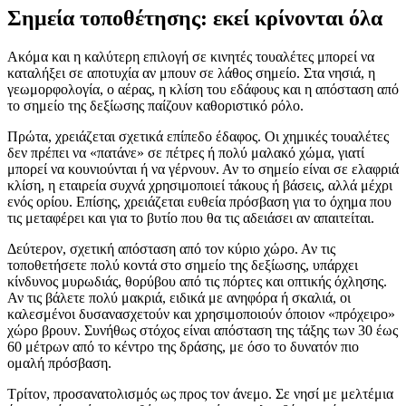
Σημεία τοποθέτησης: εκεί κρίνονται όλα
Ακόμα και η καλύτερη επιλογή σε κινητές τουαλέτες μπορεί να
καταλήξει σε αποτυχία αν μπουν σε λάθος σημείο. Στα νησιά, η
γεωμορφολογία, ο αέρας, η κλίση του εδάφους και η απόσταση από
το σημείο της δεξίωσης παίζουν καθοριστικό ρόλο.
Πρώτα, χρειάζεται σχετικά επίπεδο έδαφος. Οι χημικές τουαλέτες
δεν πρέπει να «πατάνε» σε πέτρες ή πολύ μαλακό χώμα, γιατί
μπορεί να κουνιούνται ή να γέρνουν. Αν το σημείο είναι σε ελαφριά
κλίση, η εταιρεία συχνά χρησιμοποιεί τάκους ή βάσεις, αλλά μέχρι
ενός ορίου. Επίσης, χρειάζεται ευθεία πρόσβαση για το όχημα που
τις μεταφέρει και για το βυτίο που θα τις αδειάσει αν απαιτείται.
Δεύτερον, σχετική απόσταση από τον κύριο χώρο. Αν τις
τοποθετήσετε πολύ κοντά στο σημείο της δεξίωσης, υπάρχει
κίνδυνος μυρωδιάς, θορύβου από τις πόρτες και οπτικής όχλησης.
Αν τις βάλετε πολύ μακριά, ειδικά με ανηφόρα ή σκαλιά, οι
καλεσμένοι δυσανασχετούν και χρησιμοποιούν όποιον «πρόχειρο»
χώρο βρουν. Συνήθως στόχος είναι απόσταση της τάξης των 30 έως
60 μέτρων από το κέντρο της δράσης, με όσο το δυνατόν πιο
ομαλή πρόσβαση.
Τρίτον, προσανατολισμός ως προς τον άνεμο. Σε νησί με μελτέμια