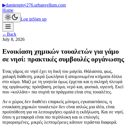
▶
damienptsy276.urbanvellum.com
Home
Log in
Sign up
←
Back
July 8, 2026
Ενοικίαση χημικών τουαλετών για γάμο
σε νησί: πρακτικές συμβουλές οργάνωσης
Ένας γάμος σε νησί έχει τη δική του μαγεία. Θάλασσα, φως,
χαλαρή διάθεση, μικρά ξωκλήσια ή απομονωμένα κτήματα δίπλα
στο κύμα. Μαζί με τη γοητεία όμως έρχεται και η σκληρή πλευρά
της οργάνωσης: πρόσβαση, ρεύμα, νερό και, φυσικά, υγιεινή. Εκεί
που «κολλάνε» πιο συχνά τα πράγματα είναι στις τουαλέτες.
Αν ο χώρος δεν διαθέτει επαρκείς μόνιμες εγκαταστάσεις, η
ενοικίαση χημικών τουαλετών δεν είναι απλώς μια ιδέα, είναι
προϋπόθεση για να λειτουργήσει ομαλά η εκδήλωση. Και σε νησί,
όπου η μεταφορά είναι πιο περίπλοκη και οι επιλογές
περιορισμένες, μικρές λεπτομέρειες κάνουν τεράστια διαφορά.