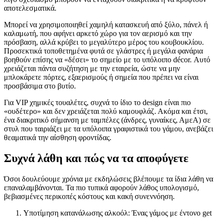
αποτελεσματικά.
Μπορεί να χρησιμοποιηθεί χαμηλή κατασκευή από ξύλο, πάνελ ή
καλαμωτή, που αφήνει αρκετό χώρο για τον αερισμό και την
πρόσβαση, αλλά κρύβει το μεγαλύτερο μέρος του κουβουκλίου.
Προσεκτικά τοποθετημένα φυτά σε γλάστρες ή μεγάλα φανάρια
βοηθούν επίσης να «δέσει» το σημείο με το υπόλοιπο décor. Αυτό
χρειάζεται πάντα συζήτηση με την εταιρεία, ώστε να μην
μπλοκάρετε πόρτες, εξαερισμούς ή σημεία που πρέπει να είναι
προσβάσιμα στο βυτίο.
Για VIP χημικές τουαλέτες, συχνά το ίδιο το design είναι πιο
«ουδέτερο» και δεν χρειάζεται πολύ καμουφλάζ. Ακόμα και έτσι,
ένα διακριτικό σήμανση με ταμπέλες (άνδρες, γυναίκες, ΑμεΑ) σε
στυλ που ταιριάζει με τα υπόλοιπα γραφιστικά του γάμου, ανεβάζει
θεαματικά την αίσθηση φροντίδας.
Συχνά λάθη και πώς να τα αποφύγετε
Όσοι δουλεύουμε χρόνια με εκδηλώσεις βλέπουμε τα ίδια λάθη να
επαναλαμβάνονται. Τα πιο τυπικά αφορούν λάθος υπολογισμό,
βεβιασμένες περικοπές κόστους και κακή συνεννόηση.
Υποτίμηση κατανάλωσης αλκοόλ: Ένας γάμος με έντονο get