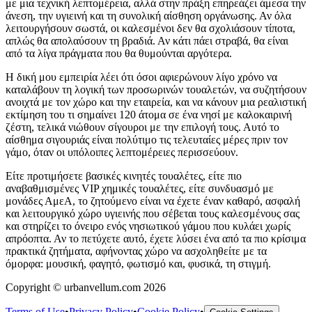
με μια τεχνική λεπτομέρεια, αλλά στην πράξη επηρεάζει άμεσα την
άνεση, την υγιεινή και τη συνολική αίσθηση οργάνωσης. Αν όλα
λειτουργήσουν σωστά, οι καλεσμένοι δεν θα σχολιάσουν τίποτα,
απλώς θα απολαύσουν τη βραδιά. Αν κάτι πάει στραβά, θα είναι
από τα λίγα πράγματα που θα θυμούνται αργότερα.
Η δική μου εμπειρία λέει ότι όσοι αφιερώνουν λίγο χρόνο να
καταλάβουν τη λογική των προσωρινών τουαλετών, να συζητήσουν
ανοιχτά με τον χώρο και την εταιρεία, και να κάνουν μια ρεαλιστική
εκτίμηση του τι σημαίνει 120 άτομα σε ένα νησί με καλοκαιρινή
ζέστη, τελικά νιώθουν σίγουροι με την επιλογή τους. Αυτό το
αίσθημα σιγουριάς είναι πολύτιμο τις τελευταίες μέρες πριν τον
γάμο, όταν οι υπόλοιπες λεπτομέρειες περισσεύουν.
Είτε προτιμήσετε βασικές κινητές τουαλέτες, είτε πιο
αναβαθμισμένες VIP χημικές τουαλέτες, είτε συνδυασμό με
μονάδες ΑμεΑ, το ζητούμενο είναι να έχετε έναν καθαρό, ασφαλή
και λειτουργικό χώρο υγιεινής που σέβεται τους καλεσμένους σας
και στηρίζει το όνειρο ενός νησιωτικού γάμου που κυλάει χωρίς
απρόοπτα. Αν το πετύχετε αυτό, έχετε λύσει ένα από τα πιο κρίσιμα
πρακτικά ζητήματα, αφήνοντας χώρο να ασχοληθείτε με τα
όμορφα: μουσική, φαγητό, φωτισμό και, φυσικά, τη στιγμή.
Copyright © urbanvellum.com 2026
Terms of Use
•
Privacy Policy
•
Cookie Policy
•