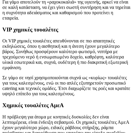
Για γάμο αποτελούν τη «ραχοκοκαλιά» της υγιεινής, αρκεί να είναι
σε καλή κατάσταση, να έχει γίνει σωστή συντήρηση και να τηρείται
η συχνότητα αδειάσματος και καθαρισμού που προτείνει η
εταιρεία.
VIP χημικές τουαλέτες
Οι VIP χημικές τουαλέτες απευθύνονται σε πιο απαιτητικές
εκδηλώσεις, όπου η αισθητική και η άνεση έχουν μεγαλύτερο
βάρος. Συνήθως προσφέρουν καλύτερο φωτισμό, νιπτήρα με
τρεχούμενο νερό ή ενσωματωμένο δοχείο, καθρέφτη, καλύτερα
υλικά εσωτερικά και, συχνά, ουδέτερη ή πιο διακριτική εξωτερική
εμφάνιση.
Σε γάμο σε νησί χρησιμοποιούνται συχνά ως «κυρίως» τουαλέτες
για τους καλεσμένους, ενώ οι πιο απλές εξυπηρετούν προσωπικό
catering και τεχνικές ομάδες. Έτσι διαχωρίζετε τις ροές και κρατάτε
υψηλό επίπεδο για τους καλεσμένους.
Χημικές τουαλέτες ΑμεΑ
Η πρόβλεψη για άτομα με κινητικές δυσκολίες δεν είναι
λεπτομέρεια, είναι ένδειξη σεβασμού. Οι χημικές τουαλέτες ΑμεΑ
έχουν μεγαλύτερο χώρο, ειδικές ράβδους στήριξης, ράμπα
πρόσβασης και διαρρύθμιση που επιτρέπει την είσοδο αμαξιδίου.