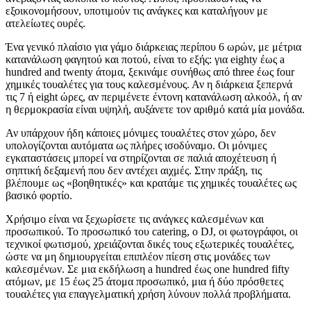
εξοικονομήσουν, υποτιμούν τις ανάγκες και καταλήγουν με
ατελείωτες ουρές.
Ένα γενικό πλαίσιο για γάμο διάρκειας περίπου 6 ωρών, με μέτρια
κατανάλωση φαγητού και ποτού, είναι το εξής: για eighty έως a
hundred and twenty άτομα, ξεκινάμε συνήθως από three έως four
χημικές τουαλέτες για τους καλεσμένους. Αν η διάρκεια ξεπερνά
τις 7 ή eight ώρες, αν περιμένετε έντονη κατανάλωση αλκοόλ, ή αν
η θερμοκρασία είναι υψηλή, αυξάνετε τον αριθμό κατά μία μονάδα.
Αν υπάρχουν ήδη κάποιες μόνιμες τουαλέτες στον χώρο, δεν
υπολογίζονται αυτόματα ως πλήρες ισοδύναμο. Οι μόνιμες
εγκαταστάσεις μπορεί να στηρίζονται σε παλιά αποχέτευση ή
σηπτική δεξαμενή που δεν αντέχει αιχμές. Στην πράξη, τις
βλέπουμε ως «βοηθητικές» και κρατάμε τις χημικές τουαλέτες ως
βασικό φορτίο.
Χρήσιμο είναι να ξεχωρίσετε τις ανάγκες καλεσμένων και
προσωπικού. Το προσωπικό του catering, ο DJ, οι φωτογράφοι, οι
τεχνικοί φωτισμού, χρειάζονται δικές τους εξωτερικές τουαλέτες,
ώστε να μη δημιουργείται επιπλέον πίεση στις μονάδες των
καλεσμένων. Σε μια εκδήλωση a hundred έως one hundred fifty
ατόμων, με 15 έως 25 άτομα προσωπικό, μια ή δύο πρόσθετες
τουαλέτες για επαγγελματική χρήση λύνουν πολλά προβλήματα.